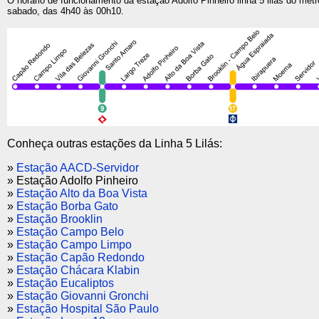
O horário de funcionamento da estação Adolfo Pinheiro linha 5 lilás do met
sabado, das 4h40 às 00h10.
Conheça outras estações da Linha 5 Lilás:
»
Estação AACD-Servidor
» Estação Adolfo Pinheiro
»
Estação Alto da Boa Vista
»
Estação Borba Gato
»
Estação Brooklin
»
Estação Campo Belo
»
Estação Campo Limpo
»
Estação Capão Redondo
»
Estação Chácara Klabin
»
Estação Eucaliptos
»
Estação Giovanni Gronchi
»
Estação Hospital São Paulo