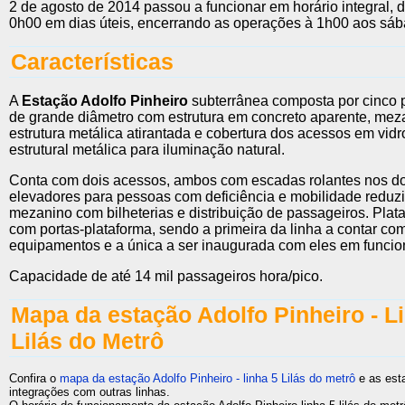
2 de agosto de 2014 passou a funcionar em horário integral, 
0h00 em dias úteis, encerrando as operações à 1h00 aos sá
Características
A
Estação Adolfo Pinheiro
subterrânea composta por cinco 
de grande diâmetro com estrutura em concreto aparente, me
estrutura metálica atirantada e cobertura dos acessos em vidr
estrutural metálica para iluminação natural.
Conta com dois acessos, ambos com escadas rolantes nos do
elevadores para pessoas com deficiência e mobilidade reduz
mezanino com bilheterias e distribuição de passageiros. Plata
com portas-plataforma, sendo a primeira da linha a contar co
equipamentos e a única a ser inaugurada com eles em funci
Capacidade de até 14 mil passageiros hora/pico.
Mapa da estação Adolfo Pinheiro - L
Lilás do Metrô
Confira o
mapa da estação Adolfo Pinheiro - linha 5 Lilás do metrô
e as est
integrações com outras linhas.