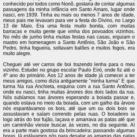
conhecido por todos como Nonô, gostaria de contar algumas
passagens da minha infância em Santo Amaro, lugar onde
nasci, em 1939. Tinha eu mais ou menos 7 anos de idade,
meus pais me levavam para ver a festa do Divino, no Largo
13 de Maio. Era uma festa muito bonita, com muitas
barracas e muita gente que vinha dos povoados vizinhos.
No mês de junho tinha muitas festas nas casas, erguiam o
mastro em homenagem a Santo Antônio, São João e São
Pedro, tinha fogueira, soltavam balões e muitos fogos, era
muito alegre.
Cheguei até ver carros de boi trazendo lenha para o meu
vizinho. Estudei no grupo escolar Paulo Eiró, onde fiz até o
4º ano do primário. Aos 12 anos de idade já comecei a ter
meus amigos, como dizia antigamente "minha turma" E que
turma Na rua Anchieta, esquina com a rua Santo Antônio,
onde eu nasci, tinha muitas árvores dos dois lados da rua.
Nós subíamos nas árvores esperando a boiada passar e,
quando estava no meio da boiada, com um galho da árvore
nós espantávamos os bois, até que um ou dois bois se
assustavam e saíam correndo pelas ruas. O boiadeiro ia
logo atrás do boi fujão, laçava e amarrava as patas até que
um caminhão viesse buscar, às vezes, no dia seguinte. Aí
era a parte mais gostosa da brincadeira: passando algumas
horas, lá estávamos nós para desatar as amarras das patas