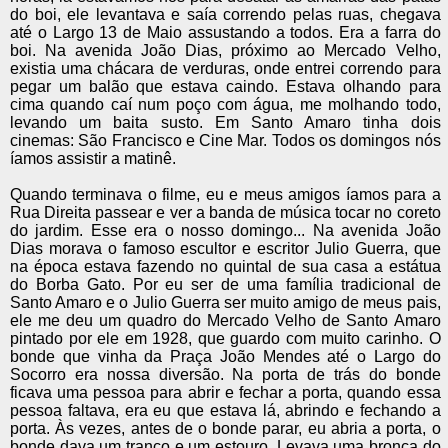
do boi, ele levantava e saía correndo pelas ruas, chegava
até o Largo 13 de Maio assustando a todos. Era a farra do
boi. Na avenida João Dias, próximo ao Mercado Velho,
existia uma chácara de verduras, onde entrei correndo para
pegar um balão que estava caindo. Estava olhando para
cima quando caí num poço com água, me molhando todo,
levando um baita susto. Em Santo Amaro tinha dois
cinemas: São Francisco e Cine Mar. Todos os domingos nós
íamos assistir a matinê.
Quando terminava o filme, eu e meus amigos íamos para a
Rua Direita passear e ver a banda de música tocar no coreto
do jardim. Esse era o nosso domingo... Na avenida João
Dias morava o famoso escultor e escritor Julio Guerra, que
na época estava fazendo no quintal de sua casa a estátua
do Borba Gato. Por eu ser de uma família tradicional de
Santo Amaro e o Julio Guerra ser muito amigo de meus pais,
ele me deu um quadro do Mercado Velho de Santo Amaro
pintado por ele em 1928, que guardo com muito carinho. O
bonde que vinha da Praça João Mendes até o Largo do
Socorro era nossa diversão. Na porta de trás do bonde
ficava uma pessoa para abrir e fechar a porta, quando essa
pessoa faltava, era eu que estava lá, abrindo e fechando a
porta. Às vezes, antes de o bonde parar, eu abria a porta, o
bonde dava um tranco e um estouro. Levava uma bronca do