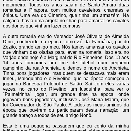
motorneiro. Todos os anos saíam de Santo Amaro duas
romarias a Pirapora, com muitos cavaleiros, charretes e
ônibus. Uma era do Cinerino, que tinha um armazém. Na
calçada, havia uma argola no chão para amarrar os cavalos
dos donos que vinham fazer compras.
A outra romaria era do Vereador José Oliveira de Almeida
Diniz, conhecido na época como Zé da Farmácia, pai do
Zezito, grande amigo meu. Nós íamos amansar os cavalos
que vinham das olarias para levar na romaria, isso era no
Varjão onde hoje é a Marginal do Rio Pinheiros. Dos 13 aos
14 anos formamos um time de futebol num pequeno
campinho da rua Anchieta, e demos o nome de Anchieta.
Tinha bons jogadores, mas quem se destacava mais eram
Irineu, Maloquinha e o Rivelino, que na época começou a
jogar no Banespa Futebol de Salão. Saí com eles várias
vezes, no carro do Rivelino, um fusquinha, para ver o
"Palmeirinha" jogar, um grande time na época, onde
jogavam bons jogadores, inclusive José Maria Marim, que
foi Governador de São Paulo. A todos os meus amigos da
época que ouvirem ou participaram desta narração, um
grande abraço a todos de seu amigo Nonô.
Esta é uma pequena passagem que eu conto da minha