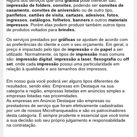
Alguns dos serviços que uma
gráfica
pode oferecer são:
impressão de folders
,
convites
, podendo ser
convites de
casamento
,
convites de aniversári
o ou de outro tipo,
panfletos
,
cartões de visita
,
cartazes
,
adesivos
,
fotos
,
ingressos
,
catálogos
,
folhetos
,
banners
e outros
materiais
impressos
. Porém elas podem produzir também outros tipos
de produtos voltados para
brindes.
Os serviços prestados por
gráficas
se ajustam de acordo com
as preferências do cliente e com o seu orçamento. Em geral, o
preço é impactado pelo tipo de
impressão
e de
papel
a ser
utilizado. Normalmente, os tipos de
impressão
mais comuns
são:
impressão digital
,
impressão a laser
,
flexografia
ou
off
set
, onde cada
impressão
possui uma particularidade em
relação à qualidade e aos tamanhos dos impressos.
Em nosso guia você poderá ver alguns tipos diferentes de
resultados, sendo eles: Empresas em Destaque na sua
categoria e região, empresas listadas em anúncios simples e
empresas listadas nas proximidades.
As empresas em Anúncio Destaque são empresas ou
prestadores de serviço que foram efetivamente cadastradas
por um de nossos Microfranqueados e são os patrocinadores
desta categoria. É sempre prudente e essencial que você tome
a sua decisão sob seu próprio julgamento e responsabilidade
na contratação.