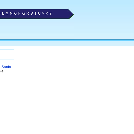
e Santo
s e