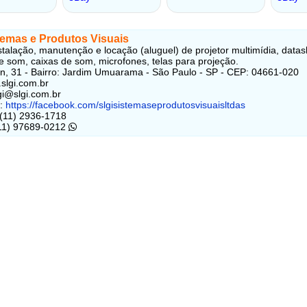
temas e Produtos Visuais
stalação, manutenção e locação (aluguel) de projetor multimídia, data
e som, caixas de som, microfones, telas para projeção.
, 31 - Bairro: Jardim Umuarama - São Paulo - SP - CEP: 04661-020
.slgi.com.br
lgi@slgi.com.br
:
https://facebook.com/slgisistemaseprodutosvisuaisltdas
 (11) 2936-1718
(11) 97689-0212