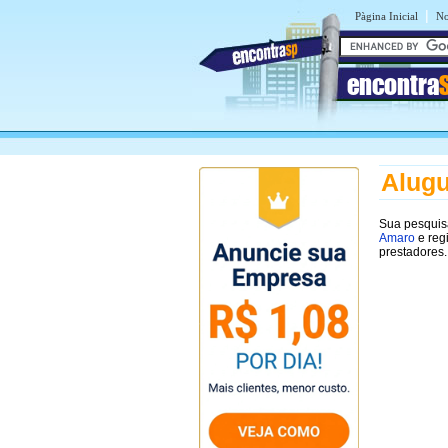
|
Pàgina Inicial
No
encontra
Alugu
Sua pesqui
Amaro
e reg
prestadores.